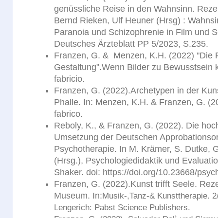
genüssliche Reise in den Wahnsinn. Rezen
Bernd Rieken, Ulf Heuner (Hrsg) : Wahnsi
Paranoia und Schizophrenie in Film und Ser
Deutsches Ärzteblatt PP 5/2023, S.235.
Franzen, G. & Menzen, K.H. (2022) "Die P
Gestaltung".Wenn Bilder zu Bewusstsein
fabricio.
Franzen, G. (2022).Archetypen in der Kuns
Phalle. In: Menzen, K.H. & Franzen, G. (2
fabrico.
Reboly, K., & Franzen, G. (2022). Die hoc
Umsetzung der Deutschen Approbationsor
Psychotherapie. In M. Krämer, S. Dutke, G
(Hrsg.), Psychologiedidaktik und Evaluati
Shaker. doi: https://doi.org/10.23668/psy
Franzen, G. (2022).Kunst trifft Seele. Rez
Museum. In:
Musik-,Tanz-& Kunsttherapie. 2
Lengerich: Pabst Science Publishers.